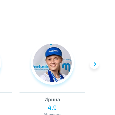
Ирина
4.9
98 голосов