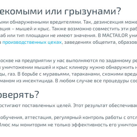
секомыми или грызунами?
ыми обнаруженными вредителями. Так, дезинсекция може
зация – мышей и крыс. Также возможно совместить эти ра
аб или тип площадки не имеют значения. В MACTAILOR у
в
производственных цехах
, заведениях общепита, образ
оскве на предприятии у нас выполняются по заданному ре
и уничтожении мышей и крыс клинеру нужно обнаружить н
ы, газ. В борьбе с муравьями, тараканами, схожими вред
уманом из инсектицида. В любом случае все процедуры с
оверять?
остигают поставленных целей. Этот результат обеспечива
обучения, аттестация, регулярный контроль работы с отс
 Плюс мы мониторим не только эффективность его уничто