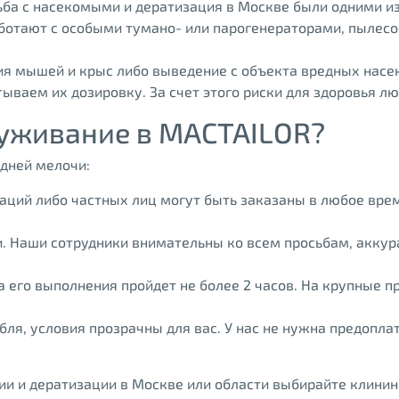
ба с насекомыми и дератизация в Москве были одними и
аботают с особыми тумано- или парогенераторами, пыле
ия мышей и крыс либо выведение с объекта вредных нас
тываем их дозировку. За счет этого риски для здоровья л
уживание в MACTAILOR?
дней мелочи:
аций либо частных лиц могут быть заказаны в любое вре
 Наши сотрудники внимательны ко всем просьбам, акку
а его выполнения пройдет не более 2 часов. На крупные
ля, условия прозрачны для вас. У нас не нужна предопла
ии и дератизации в Москве или области выбирайте клини