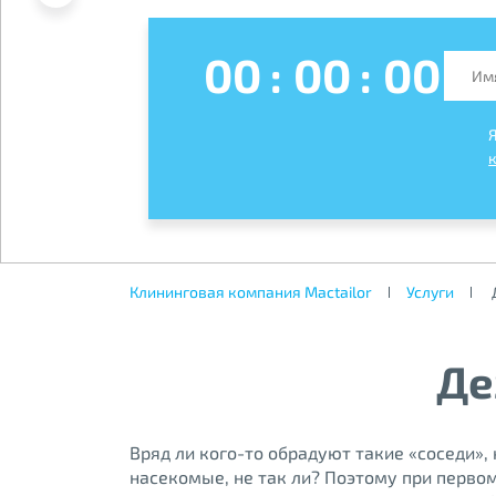
00
:
00
:
00
Клининговая компания Mactailor
Услуги
Де
Вряд ли кого-то обрадуют такие «соседи»,
насекомые, не так ли? Поэтому при перво