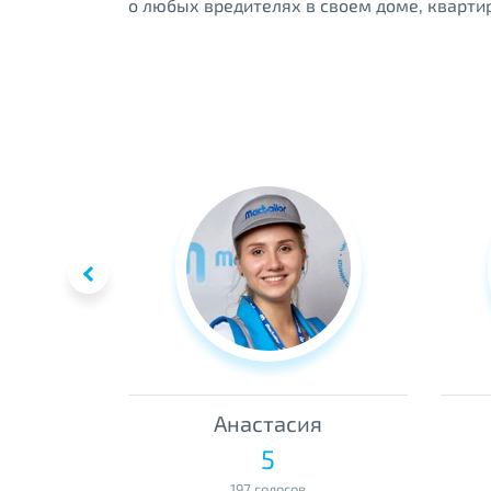
о любых вредителях в своем доме, квартир
а
Анастасия
5
197 голосов