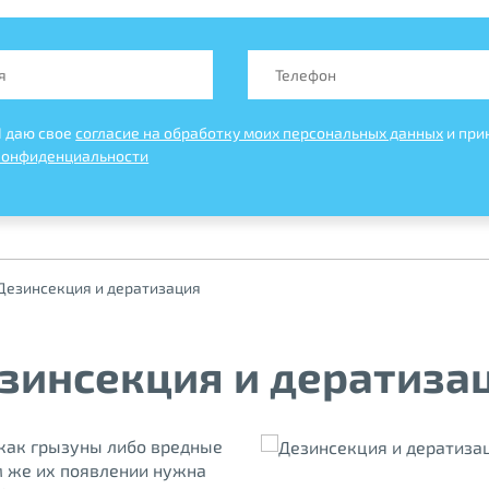
Я даю свое
согласие на обработку моих персональных данных
и при
конфиденциальности
Дезинсекция и дератизация
зинсекция и дератиза
 как грызуны либо вредные
м же их появлении нужна