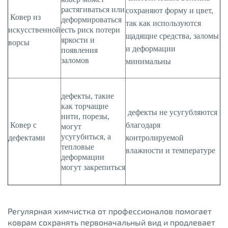
растягиваться или
сохраняют форму и цвет,
Ковер из
деформироваться
так как используются
искусственной
есть риск потери
щадящие средства, заломы
яркости и
ворсы
и деформации
появления
заломов
минимальны
дефекты, такие
как торчащие
дефекты не усугубляются
нити, порезы,
Ковер с
благодаря
могут
усугубиться, а
дефектами
контролируемой
тепловые
влажности и температуре
деформации
могут закрепиться
Регулярная химчистка от профессионалов помогает
коврам сохранять первоначальный вид и продлевает