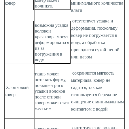
ковер может
ковер
минимального количества
полинять
влаги
отсутствует усадка и
возможна усадка
деформация, поскольку
волокон
ковер не погружается в
края ковра могут
деформироваться
воду, а обработка
из-за
проводится сухой пеной
погружения в
или паром
воду
сохраняется мягкость
ткань может
потерять форму,
материала, ковер не
повышен риск
Хлопковый
садится, так как
усадки волокон
ковер
используется бережное
после стирки
очищение с минимальным
ковер может стать
жестким
контактом с водой
синтетические волокна
ковер может