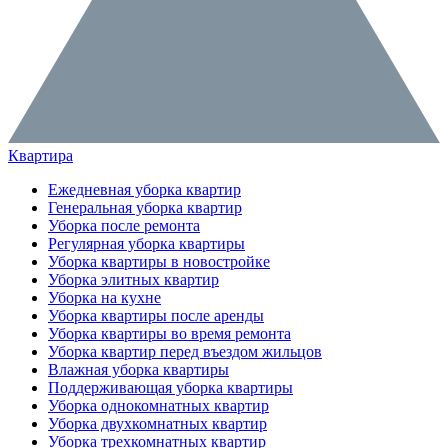
Квартира
Ежедневная уборка квартир
Генеральная уборка квартир
Уборка после ремонта
Регулярная уборка квартиры
Уборка квартиры в новостройке
Уборка элитных квартир
Уборка на кухне
Уборка квартиры после аренды
Уборка квартиры во время ремонта
Уборка квартир перед въездом жильцов
Влажная уборка квартиры
Поддерживающая уборка квартиры
Уборка однокомнатных квартир
Уборка двухкомнатных квартир
Уборка трехкомнатных квартир