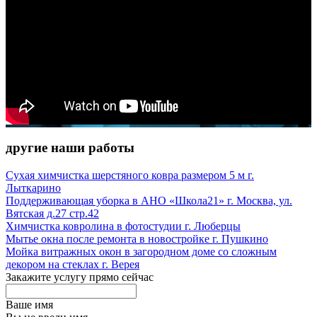
другие наши работы
Сухая химчистка шерстяного ковра размером 5 м г.
Лыткарино
Поддерживающая уборка в АНО «Школа21» г. Москва, ул.
Вятская д.27 стр.42
Химчистка ковролина в фотостудии г. Люберцы
Мытье окна после ремонта в новостройке г. Пушкино
Мойка витражных окон в загородном доме со сложным
декором на стеклах г. Верея
Закажите услугу прямо сейчас
Ваше имя