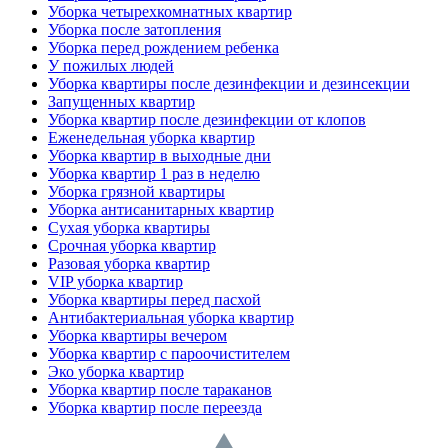
Уборка четырехкомнатных квартир
Уборка после затопления
Уборка перед рождением ребенка
У пожилых людей
Уборка квартиры после дезинфекции и дезинсекции
Запущенных квартир
Уборка квартир после дезинфекции от клопов
Еженедельная уборка квартир
Уборка квартир в выходные дни
Уборка квартир 1 раз в неделю
Уборка грязной квартиры
Уборка антисанитарных квартир
Сухая уборка квартиры
Срочная уборка квартир
Разовая уборка квартир
VIP уборка квартир
Уборка квартиры перед пасхой
Антибактериальная уборка квартир
Уборка квартиры вечером
Уборка квартир с пароочистителем
Эко уборка квартир
Уборка квартир после тараканов
Уборка квартир после переезда