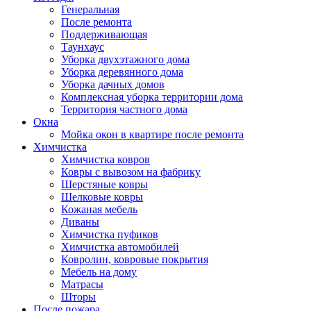
Генеральная
После ремонта
Поддерживающая
Таунхаус
Уборка двухэтажного дома
Уборка деревянного дома
Уборка дачных домов
Комплексная уборка территории дома
Территория частного дома
Окна
Мойка окон в квартире после ремонта
Химчистка
Химчистка ковров
Ковры с вывозом на фабрику
Шерстяные ковры
Шелковые ковры
Кожаная мебель
Диваны
Химчистка пуфиков
Химчистка автомобилей
Ковролин, ковровые покрытия
Мебель на дому
Матрасы
Шторы
После пожара