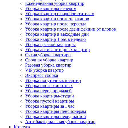
Еженедельная уборка квартир
Уборка квартиры вечером
Уборка квартир с пароочистителем
Уборка квартир после тараканов
Уборка квартир после переезда
Уборка квартир после дезинфекции от клопов
Уборка квартир в выходные дни
Уборка квартир 1 раз в неделю
Уборка грязной квартиры
Уборка антисанитарных квартир
Сухая уборка квартиры
Срочная уборка квартир
Разовая уборка квартир
VIP уборка квартир
Экспресс уборка
Уборка посуточных квартир
Уборка после животных
Уборка перед продажей
Уборка квартиры-студии
Уборка пустой квартиры
Уборка квартиры за 1 час
Уборка квартиры пенсионерам
Уборка квартиры перед пасхой
Антибактериальная уборка квартир
Коттедж