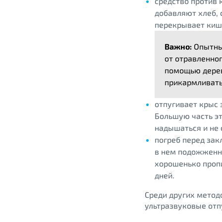
средство против 
добавляют хлеб, 
перекрывает киш
Важно:
Опытные
от отравленног
помощью дерев
прикармливать
отпугивает крыс 
Большую часть э
надышаться и не 
погреб перед зак
в нем подожженн
хорошенько пропи
дней.
Среди других метод
ультразвуковые отп