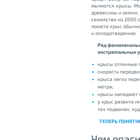
являются крысы. Ма
древесины и земли, 
семейство из 2000 
помете крыс обычно
к оплодотворению.
Ряд феноменальн
экстремальных у
крысы отличные п
скорость передви
крыса легко пере
метра;
крысы нападают 
у крыс развита и
тех подвалах, ку
ТЕПЕРЬ ПОНЯТН
Чем опасн