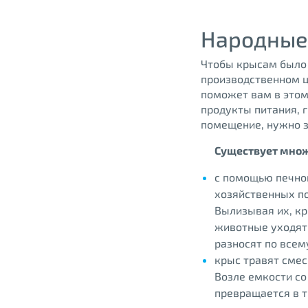
Народные
Чтобы крысам было у
производственном ц
поможет вам в этом
продукты питания, 
помещение, нужно з
Существует множе
с помощью печной
хозяйственных по
Вылизывая их, кр
животные уходят.
разносят по всем
крыс травят смес
Возле емкости со
превращается в т