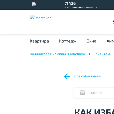
71426
выполненных заказов
Квартира
Коттедж
Окна
Хим
Клининговая компания Mactailor
Клиентам
Все публикации
14.06.2015
КАК ИЗБ