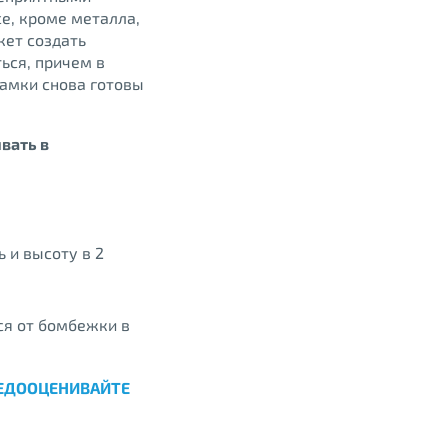
е, кроме металла,
жет создать
ься, причем в
самки снова готовы
вать в
 и высоту в 2
ся от бомбежки в
НЕДООЦЕНИВАЙТЕ