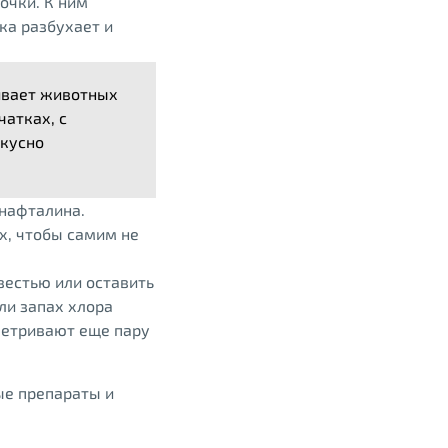
очки. К ним
ка разбухает и
ивает животных
чатках, с
вкусно
 нафталина.
х, чтобы самим не
вестью или оставить
ли запах хлора
ветривают еще пару
ые препараты и