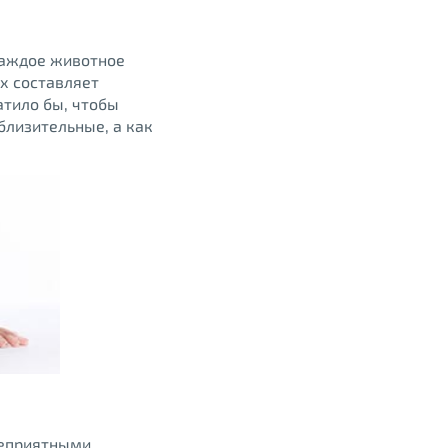
Каждое животное
их составляет
атило бы, чтобы
близительные, а как
неприятными