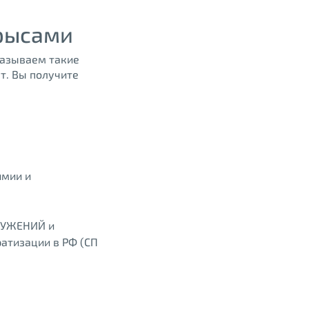
рысами
казываем такие
т. Вы получите
имии и
ОРУЖЕНИЙ и
атизации в РФ (СП