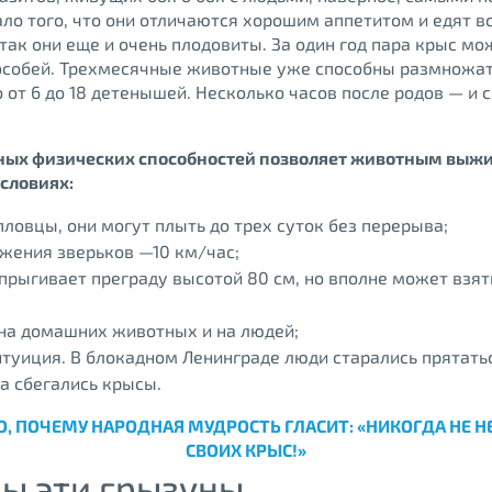
ло того, что они отличаются хорошим аппетитом и едят вс
так они еще и очень плодовиты. За один год пара крыс мо
особей. Трехмесячные животные уже способны размножат
 от 6 до 18 детенышей. Несколько часов после родов — и 
ых физических способностей позволяет животным выжи
словиях:
ловцы, они могут плыть до трех суток без перерыва;
жения зверьков —10 км/час;
прыгивает преграду высотой 80 см, но вполне может взять
на домашних животных и на людей;
нтуиция. В блокадном Ленинграде люди старались прятать
да сбегались крысы.
О, ПОЧЕМУ НАРОДНАЯ МУДРОСТЬ ГЛАСИТ: «НИКОГДА НЕ 
СВОИХ КРЫС!»
ы эти грызуны