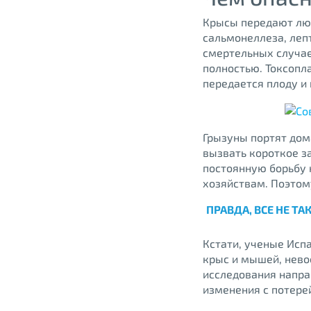
Крысы передают люд
сальмонеллеза, лепт
смертельных случае
полностью. Токсопл
передается плоду и
Грызуны портят дом
вызвать короткое з
постоянную борьбу 
хозяйствам. Поэтом
ПРАВДА, ВСЕ НЕ Т
Кстати, ученые Исп
крыс и мышей, нев
исследования напра
изменения с потере