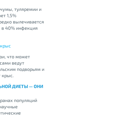
чумы, туляремии и
ает 1,5%
 редко вылечивается
у в 40% инфекция
зи, что может
ысами ведут
ельским подворьям и
 крыс.
ЛЬНОЙ ДИЕТЫ — ОНИ
транах популяций
 научные
етические