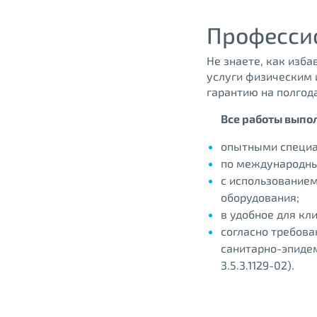
Професси
Не знаете, как изб
услуги физическим 
гарантию на полгода
Все работы выпо
опытными специа
по международны
с использование
оборудования;
в удобное для кл
согласно требов
санитарно-эпиде
3.5.3.1129-02).