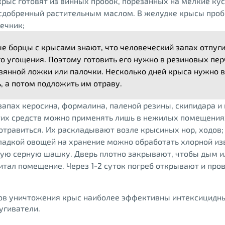
крыс готовят из винных пробок, порезанных на мелкие кус
сдобренный растительным маслом. В желудке крысы проб
ечник;
 борцы с крысами знают, что человеческий запах отпуг
о угощения. Поэтому готовить его нужно в резиновых пер
янной ложки или палочки. Несколько дней крыса нужно 
, а потом подложить им отраву.
запах керосина, формалина, паленой резины, скипидара и
тих средств можно применять лишь в нежилых помещения
отравиться. Их раскладывают возле крысиных нор, ходов;
ладкой овощей на хранение можно обработать хлорной из
ую серную шашку. Дверь плотно закрывают, чтобы дым и
тал помещение. Через 1-2 суток погреб открывают и про
ов уничтожения крыс наиболее эффективны интексицидн
угиватели.