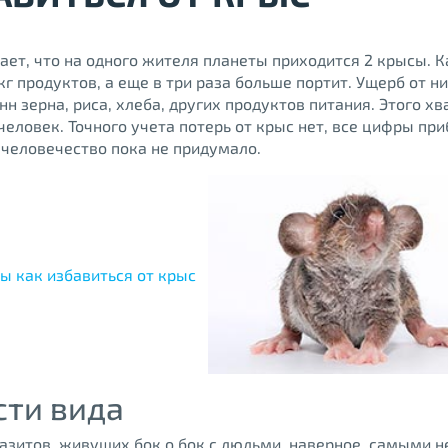
ает, что на одного жителя планеты приходится 2 крысы. 
 кг продуктов, а еще в три раза больше портит. Ущерб от н
нн зерна, риса, хлеба, других продуктов питания. Этого хв
человек. Точного учета потерь от крыс нет, все цифры при
 человечество пока не придумало.
сти вида
азитов, живущих бок о бок с людьми, наверное, самыми 