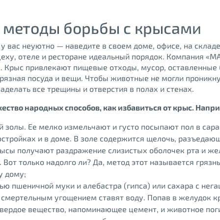
 методы борьбы с крысами
 вас неуютно — наведите в своем доме, офисе, на складе
еху, отеле и ресторане идеальный порядок. Компания «М
. Крыс привлекают пищевые отходы, мусор, оставленные 
грязная посуда и вещи. Чтобы животные не могли проникну
аделать все трещины и отверстия в полах и стенах.
ство народных способов, как избавиться от крыс. Напр
 золы. Ее мелко измельчают и густо посыпают пол в сарае
стройках и в доме. В золе содержится щелочь, разъедаю
ысы получают раздражение слизистых оболочек рта и жел
 Вот только надолго ли? Да, метод этот называется грязн
у дому;
ью пшеничной муки и алебастра (гипса) или сахара с нег
 смертельным угощением ставят воду. Попав в желудок к
вердое вещество, напоминающее цемент, и животное пог