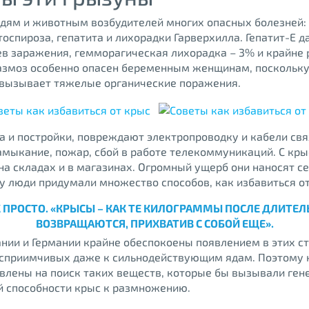
ям и животным возбудителей многих опасных болезней: 
оспироза, гепатита и лихорадки Гарверхилла. Гепатит-Е д
в заражения, гемморагическая лихорадка – 3% и крайне
азмоз особенно опасен беременным женщинам, поскольк
 вызывает тяжелые органические поражения.
а и постройки, повреждают электропроводку и кабели свя
амыкание, пожар, сбой в работе телекоммуникаций. С кр
на складах и в магазинах. Огромный ущерб они наносят с
у люди придумали множество способов, как избавиться от
АК ПРОСТО. «КРЫСЫ – КАК ТЕ КИЛОГРАММЫ ПОСЛЕ ДЛИТЕ
ВОЗВРАЩАЮТСЯ, ПРИХВАТИВ С СОБОЙ ЕЩЕ».
ании и Германии крайне обеспокоены появлением в этих с
осприимчивых даже к сильнодействующим ядам. Поэтому
влены на поиск таких веществ, которые бы вызывали ген
й способности крыс к размножению.