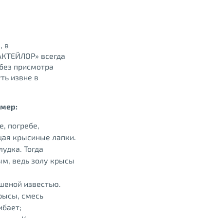
, в
АКТЕЙЛОР» всегда
без присмотра
ть извне в
имер:
, погребе,
щая крысиные лапки.
удка. Тогда
ым, ведь золу крысы
ашеной известью.
рысы, смесь
ибает;